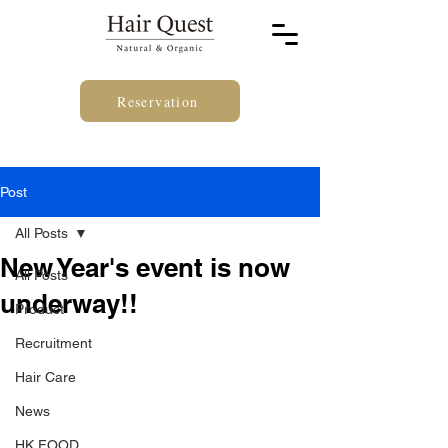
Reservation
Post
All Posts
New Year's event is now
All Posts
underway!!
Product
Recruitment
Hair Care
News
HK FOOD