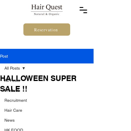
Reservation
Post
All Posts
HALLOWEEN SUPER
All Posts
SALE !!
Product
Recruitment
Hair Care
News
HK FOOD