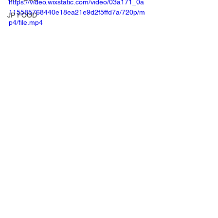
https://video.wixstatic.com/video/03a171_0a
115585768440e18ea21e9d2f5ffd7a/720p/m
JP FOOD
p4/file.mp4