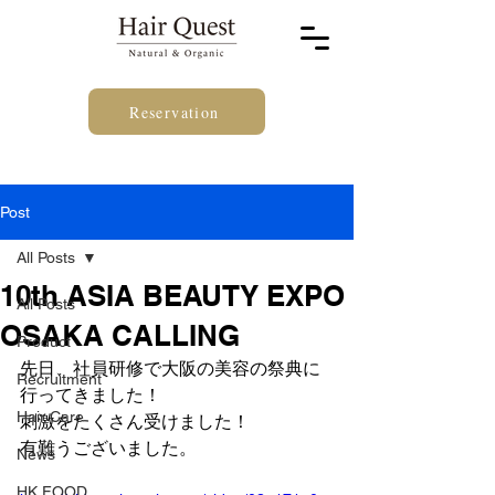
Reservation
Post
All Posts
10th ASIA BEAUTY EXPO
All Posts
OSAKA CALLING
Product
先日、社員研修で大阪の美容の祭典に
Recruitment
行ってきました！
Hair Care
刺激をたくさん受けました！
有難うございました。
News
HK FOOD