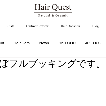
Staff
Custmor Review
Hair Donation
Blog
ent
Hair Care
News
HK FOOD
JP FOOD
ぼフルブッキングです。